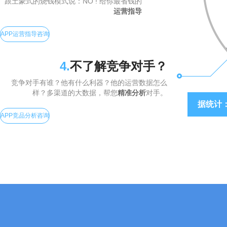
跟土豪式的烧钱模式说：NO ! 给你最省钱的
运营指导
APP运营指导咨询
4.
不了解竞争对手？
竞争对手有谁？他有什么利器？他的运营数据怎么
样？多渠道的大数据，帮您
精准分析
对手。
据统计：
APP竞品分析咨询