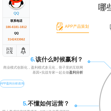
哪
QQ
联系电话
APP产品策划
186-6181-1812
QQ
3142433062
6.
该什么时候赢利？
商业模式创新化，盈利模式多元化，骨子里的互联网
基因+实战专家一起去做
盈利分析
APP盈利分析咨询
5.
不懂如何运营？