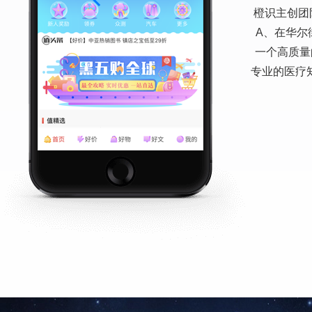
信用视界，
卓越金宇集
信用视界，
金安智慧社
亚热贷是一
金安智慧社
橙识主创团
服务、雷锋
业注册，股
联网和移动
服务、雷锋
业注册，股
A、在华尔
10分钟到
务、投诉建
业信用信息
贷款，公积
务、投诉建
业信用信息
一个高质量
链App提
专业的医疗
询、视频实
利等
利等
卡的