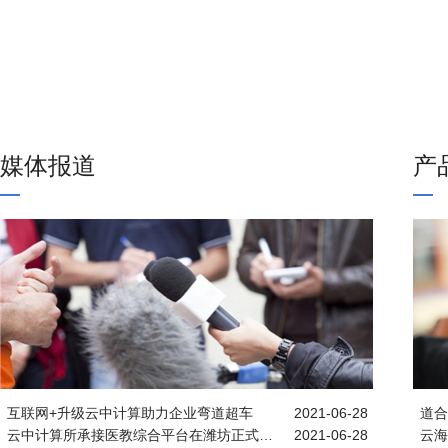
媒体报道
产
互联网+升级云中计算助力企业弯道超车
2021-06-28
道合
云中计算所承接医教综合平台在潍坊正式投入使用
2021-06-28
云海