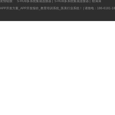
友情链接:
S-HUB多系统集成连接器
|
S-HUB多系统集成连接器
|
校满满
APP开发方案_APP开发报价_教育培训系统_医美行业系统！ | 请致电：186-618