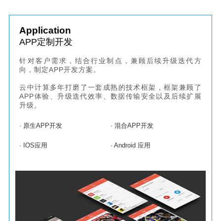
Application
APP定制开发
针对客户需求，结合行业制点，兼顾后续升级迭代方
向，制定APP开发方案。
云中计算多年打磨了一套成熟的技术框架，框架兼顾了
APP体验、升级迭代效率、数据传输安全以及后续扩展
升级。
· 原生APP开发
· 混合APP开发
· IOS应用
· Android 应用