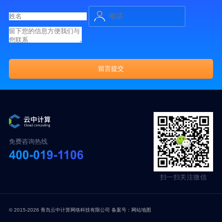
免费咨询热线
扫一扫关注微信
© 2015-2026 青岛云中计算网络科技有限公司 备案号：
网站地图