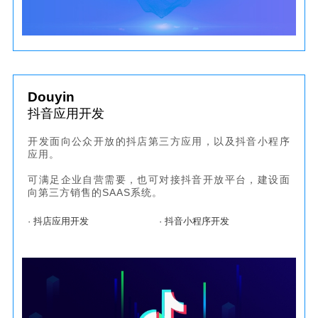
Douyin
抖音应用开发
开发面向公众开放的抖店第三方应用，以及抖音小程序
应用。
可满足企业自营需要，也可对接抖音开放平台，建设面
向第三方销售的SAAS系统。
· 抖店应用开发
· 抖音小程序开发