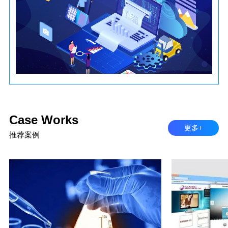
Case Works
更多+
推荐案例