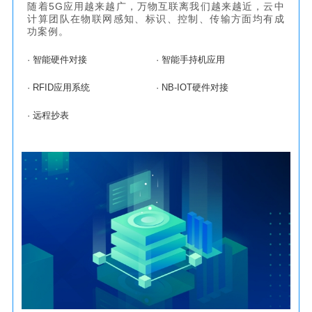
随着5G应用越来越广，万物互联离我们越来越近，云中
计算团队在物联网感知、标识、控制、传输方面均有成
功案例。
· 智能硬件对接
· 智能手持机应用
· RFID应用系统
· NB-IOT硬件对接
· 远程抄表