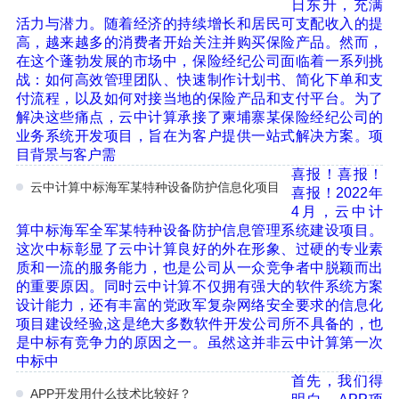
日东升，充满
活力与潜力。随着经济的持续增长和居民可支配收入的提
高，越来越多的消费者开始关注并购买保险产品。然而，
在这个蓬勃发展的市场中，保险经纪公司面临着一系列挑
战：如何高效管理团队、快速制作计划书、简化下单和支
付流程，以及如何对接当地的保险产品和支付平台。为了
解决这些痛点，云中计算承接了柬埔寨某保险经纪公司的
业务系统开发项目，旨在为客户提供一站式解决方案。项
目背景与客户需
喜报！喜报！
云中计算中标海军某特种设备防护信息化项目
喜报！2022年
4月，云中计
算中标海军全军某特种设备防护信息管理系统建设项目。
这次中标彰显了云中计算良好的外在形象、过硬的专业素
质和一流的服务能力，也是公司从一众竞争者中脱颖而出
的重要原因。同时云中计算不仅拥有强大的软件系统方案
设计能力，还有丰富的党政军复杂网络安全要求的信息化
项目建设经验,这是绝大多数软件开发公司所不具备的，也
是中标有竞争力的原因之一。虽然这并非云中计算第一次
中标中
首先，我们得
APP开发用什么技术比较好？